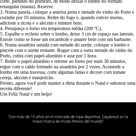
corte, partindo do primeiro, de modo deixar o lombo no formato
retangular (manta). Reserve.
3. Numa panela, coloque a ameixa preta e metade do vinho do Porto e
cozinhe por 10 minutos. Retire do fogo e, quando estiver morno,
adicione a ricota e o alecrim e misture bem.
4. Preaqueça o forno em temperatura média (200 ºC).
5. Espalhe o recheio sobre o lombo, deixe 3 cm de espaço nas laterais.
Enrole como se fosse um rocambole e amarre bem com um barbante.
6. Numa assadeira untada com metade do azeite, coloque o lombo e
pincele com o azeite restante. Regue com a outra metade do vinho do
Porto, cubra com papel-alumínio e asse por 1 hora.
7. Retire o papel-alumínio e retorne ao forno por mais 30 minutos,
regue com o caldo formado na assadeira por 2 vezes. Acomode o
lombo em uma travessa, corte algumas fatias e decore com tomate
cereja, alecrim e manjericão.
Pronto, agora você pode manter a dieta durante o Natal e saborear uma
receita diferente!
Um Feliz Natal e um beijo!
“Con más de 15 años en el mercado de ropa deportiva, Cajubrasil es la
mejor marca de moda fitness del mundo”