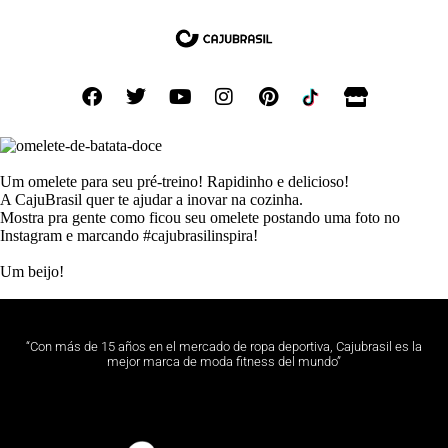
Um omelete para seu pré-treino! Rapidinho e delicioso!
A CajuBrasil quer te ajudar a inovar na cozinha.
Mostra pra gente como ficou seu omelete postando uma foto no
Instagram e marcando #cajubrasilinspira!
Um beijo!
“Con más de 15 años en el mercado de ropa deportiva, Cajubrasil es la
mejor marca de moda fitness del mundo”