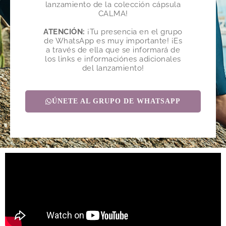
lanzamiento de la colección cápsula
CALMA!
ATENCIÓN:
¡Tu presencia en el grupo
de WhatsApp es muy importante! ¡Es
a través de ella que se informará de
los links e informaciónes adicionales
del lanzamiento!
ÚNETE AL GRUPO DE WHATSAPP