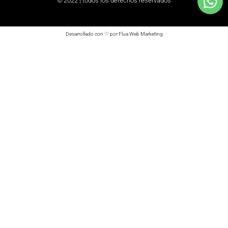
© 2022 | todos los derechos reservados
Desarrollado con ♡ por Flua Web Marketing