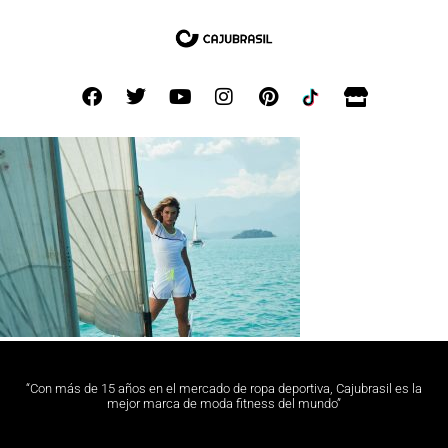
“Con más de 15 años en el mercado de ropa deportiva, Cajubrasil es la
mejor marca de moda fitness del mundo”