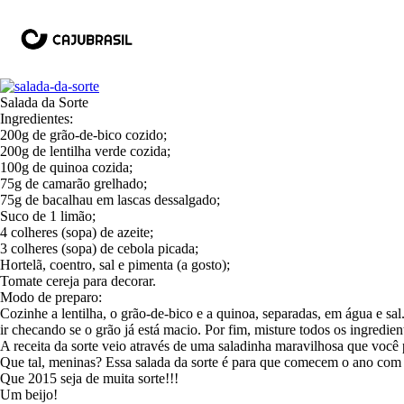
Salada da Sorte
Ingredientes:
200g de grão-de-bico cozido;
200g de lentilha verde cozida;
100g de quinoa cozida;
75g de camarão grelhado;
75g de bacalhau em lascas dessalgado;
Suco de 1 limão;
4 colheres (sopa) de azeite;
3 colheres (sopa) de cebola picada;
Hortelã, coentro, sal e pimenta (a gosto);
Tomate cereja para decorar.
Modo de preparo:
Cozinhe a lentilha, o grão-de-bico e a quinoa, separadas, em água e sal
ir checando se o grão já está macio. Por fim, misture todos os ingredien
A receita da sorte veio através de uma saladinha maravilhosa que você 
Que tal, meninas? Essa salada da sorte é para que comecem o ano com o
Que 2015 seja de muita sorte!!!
Um beijo!