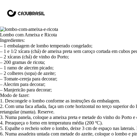
Lombo com Ameixa e Ricota
Ingredientes:
– 1 embalagem de lombo temperado congelado;
– 1 e 1/2 xícara (chá) de ameixa preta sem caroço cortada em cubos pe
– 2 xícaras (chá) de vinho do Porto;
– 200 gramas de ricota;
– 1 ramo de alecrim picado;
– 2 colheres (sopa) de azeite;
– Tomate-cereja para decorar;
– Alecrim para decorar;
– Manjericão para decorar;
Modo de fazer:
1. Descongele o lombo conforme as instruções da embalagem.
2. Com uma faca afiada, faça um corte horizontal no terço superior do
retangular (manta). Reserve.
3. Numa panela, coloque a ameixa preta e metade do vinho do Porto e c
4. Preaqueça o forno em temperatura média (200 ºC).
5. Espalhe o recheio sobre o lombo, deixe 3 cm de espaço nas laterai
6. Numa assadeira untada com metade do azeite, coloque o lombo e pin