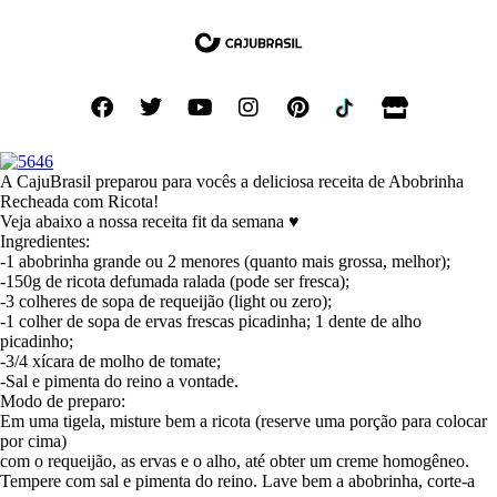
A CajuBrasil preparou para vocês a deliciosa receita de Abobrinha
Recheada com Ricota!
Veja abaixo a nossa receita fit da semana ♥
Ingredientes:
-1 abobrinha grande ou 2 menores (quanto mais grossa, melhor);
-150g de ricota defumada ralada (pode ser fresca);
-3 colheres de sopa de requeijão (light ou zero);
-1 colher de sopa de ervas frescas picadinha; 1 dente de alho
picadinho;
-3/4 xícara de molho de tomate;
-Sal e pimenta do reino a vontade.
Modo de preparo:
Em uma tigela, misture bem a ricota (reserve uma porção para colocar
por cima)
com o requeijão, as ervas e o alho, até obter um creme homogêneo.
Tempere com sal e pimenta do reino. Lave bem a abobrinha, corte-a