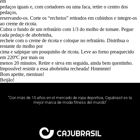
em
pedaços iguais e, com cortadores ou uma faca, retire o centro dos
pedaços,
reservando-os. Corte os “recheios” retirados em cubinhos e integre-os
ao creme de ricota.
Cubra o fundo de um refratário com 1/3 do molho de tomate. Pegue
cada pedaço de abobrinha,
recheie com o creme de ricota e coloque no refratário. Distribua o
restante do molho por
cima e salpique um pouquinho de ricota. Leve ao forno preaquecido
em 220ºC por mais ou
menos 20 minutos. Retire e sirva em seguida, ainda bem quentinho.
Impossível resistir a essa abobrinha recheada! Hmmmm!
Bom apetite, meninas!
Beijão!
“Con más de 15 años en el mercado de ropa deportiva, Cajubrasil es la
mejor marca de moda fitness del mundo”