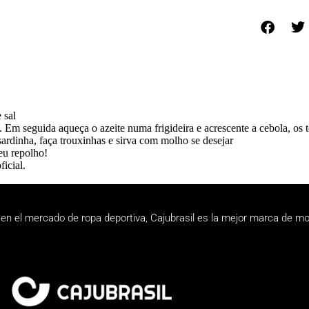
 sal
. Em seguida aqueça o azeite numa frigideira e acrescente a cebola, os
ardinha, faça trouxinhas e sirva com molho se desejar
eu repolho!
icial.
en el mercado de ropa deportiva, Cajubrasil es la mejor marca de mo