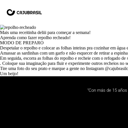
Mais uma receitinha deliii para começar a semana!
Aprenda como fazer repolho recheado!
MODO DE PREPARO
Despetalar o repolho e colocar as folhas inteiras pra cozinhar em água e
Amassar as sardinhas com um garfo e não esquecer de retirar a espinha
Em seguida, escorra as folhas do repolho e recheie com o refogado de s
. Coloque sua imaginação para fluir e experimente outros recheios no s
Tire uma foto do seu prato e marque a gente no Instagram @cajubrasilof
Um beijo!
“Con más de 15 años 