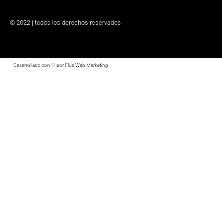
© 2022 | todos los derechos reservados
Desarrollado con ♡ por Flua Web Marketing